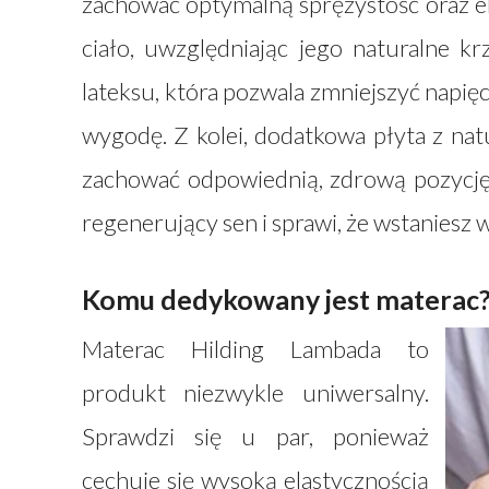
zachować optymalną sprężystość oraz el
ciało, uwzględniając jego naturalne 
lateksu, która pozwala zmniejszyć napi
wygodę. Z kolei, dodatkowa płyta z na
zachować odpowiednią, zdrową pozycję.
regenerujący sen i sprawi, że wstaniesz 
Komu dedykowany jest materac
Materac Hilding Lambada to
produkt niezwykle uniwersalny.
Sprawdzi się u par, ponieważ
cechuje się wysoką elastycznością