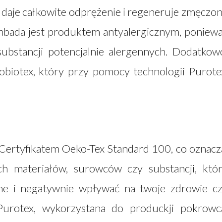
 daje całkowite odprężenie i regeneruje zmęczo
ambada jest produktem antyalergicznym, poniew
ubstancji potencjalnie alergennych. Dodatkow
biotex, który przy pomocy technologii Purote
Certyfikatem Oeko-Tex Standard 100, co oznacz
ch materiałów, surowców czy substancji, któ
zne i negatywnie wpływać na twoje zdrowie c
Purotex, wykorzystana do produckji pokrowc