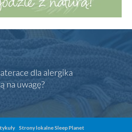
aterace dla alergika
ją na uwagę?
tykuły
Strony lokalne Sleep Planet