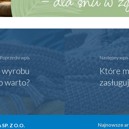
Poprzedni wpis
Następny wpis
m wyrobu
Które m
o warto?
zasługu
Najnowsze ar
SP. Z O.O.