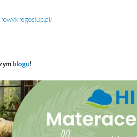
drowykregoslup.pl/
szym
blogu
!