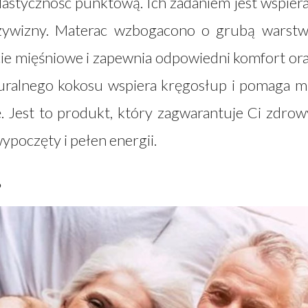
astyczność punktową. Ich zadaniem jest wspier
krzywizny. Materac wzbogacono o grubą warst
ęcie mięśniowe i zapewnia odpowiedni komfort or
turalnego kokosu wspiera kręgosłup i pomaga 
 Jest to produkt, który zagwarantuje Ci zdrow
wypoczęty i pełen energii.
?