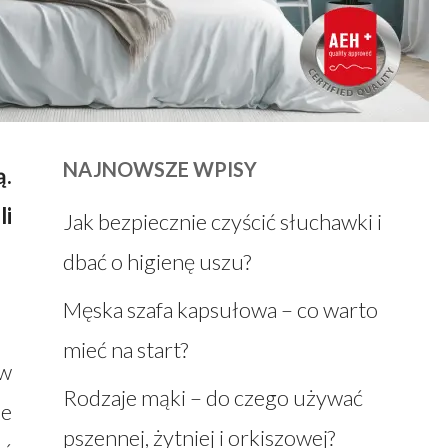
NAJNOWSZE WPISY
ą.
li
Jak bezpiecznie czyścić słuchawki i
dbać o higienę uszu?
Męska szafa kapsułowa – co warto
mieć na start?
 w
Rodzaje mąki – do czego używać
ne
pszennej, żytniej i orkiszowej?