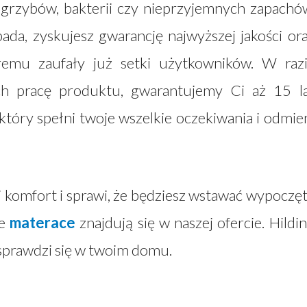
 grzybów, bakterii czy nieprzyjemnych zapachó
da, zyskujesz gwarancję najwyższej jakości or
óremu zaufały już setki użytkowników. W raz
ch pracę produktu, gwarantujemy Ci aż 15 l
który spełni twoje wszelkie oczekiwania i odmie
i komfort i sprawi, że będziesz wstawać wypoczę
ie
materace
znajdują się w naszej ofercie. Hildi
sprawdzi się w twoim domu.