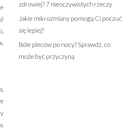
zdrowiej? 7 nieoczywistych rzeczy
ne
Jakie mikrozmiany pomogą Ci poczuć
aż
się lepiej?
o,
x,
Bóle pleców po nocy? Sprawdź, co
może być przyczyną
a,
re
zy
a,