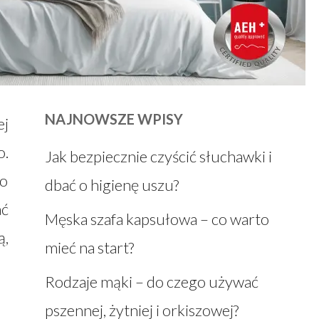
NAJNOWSZE WPISY
ej
o.
Jak bezpiecznie czyścić słuchawki i
no
dbać o higienę uszu?
ać
Męska szafa kapsułowa – co warto
ą,
mieć na start?
Rodzaje mąki – do czego używać
pszennej, żytniej i orkiszowej?