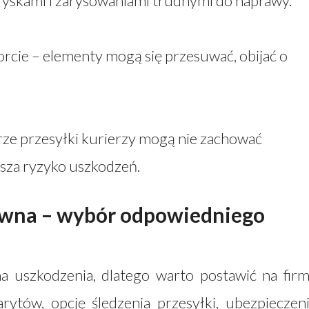
yskami i zarysowaniami trudnymi do naprawy.
orcie – elementy mogą się przesuwać, obijać o
rze przesyłki kurierzy mogą nie zachować
ksza ryzyko uszkodzeń.
rewna – wybór odpowiedniego
a uszkodzenia, dlatego warto postawić na fir
rytów, opcję śledzenia przesyłki, ubezpieczen