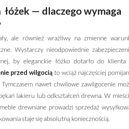
 łóżek — dlaczego wymaga
?
ały, ale również wrażliwy na zmienne warun
czne. Wystarczy nieodpowiednie zabezpieczen
nej, by eleganckie łóżko dotarło do klienta
nie przed wilgocią
to wciąż najczęściej pomija
o. Tymczasem nawet chwilowe zawilgocenie mo
ękań lakieru lub odkształceń drewna. W mieśc
 meble drewniane prowadzi sprzedaż wysyłkow
wania staje się absolutną koniecznością.