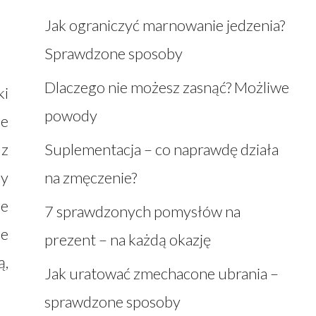
Jak ograniczyć marnowanie jedzenia?
Sprawdzone sposoby
Dlaczego nie możesz zasnąć? Możliwe
ki
powody
ie
 z
Suplementacja – co naprawdę działa
ny
na zmęczenie?
że
7 sprawdzonych pomysłów na
ie
prezent – na każdą okazję
ą,
Jak uratować zmechacone ubrania –
sprawdzone sposoby