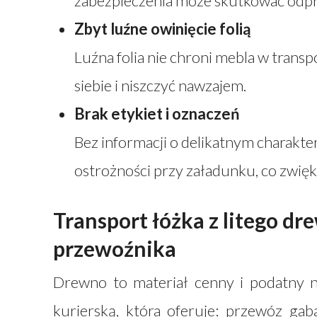
zabezpieczenia może skutkować odpr
Zbyt luźne owinięcie folią
Luźna folia nie chroni mebla w transp
siebie i niszczyć nawzajem.
Brak etykiet i oznaczeń
Bez informacji o delikatnym charakte
ostrożności przy załadunku, co zwię
Transport łóżka z litego d
przewoźnika
Drewno to materiał cenny i podatny n
kurierską, która oferuje: przewóz gaba