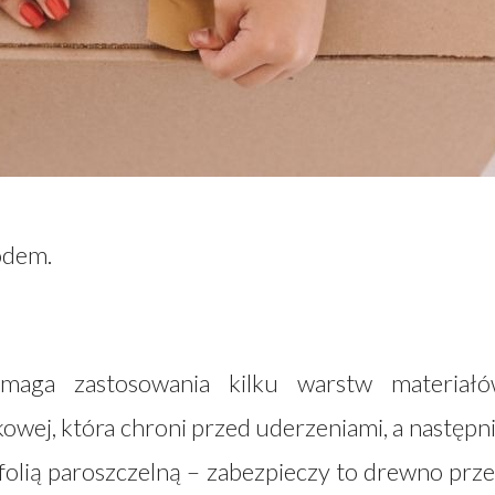
odem.
aga zastosowania kilku warstw materiałó
lkowej, która chroni przed uderzeniami, a następn
ą folią paroszczelną – zabezpieczy to drewno prz